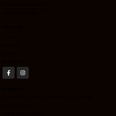
info@visodoorsmiami.com
(786) 409 2593
Site map
Home
About Us
Contact
Follow us
Products
Interior Swing Doors – With Frame And Casings
Frameless Doors
Sliding Door Solutions