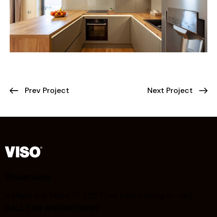
Prev Project
Next Project
Showroom
N Miami Ave, Miami, FL 33127 (we have parking in rear)
CALL FOR APPOINTMENT