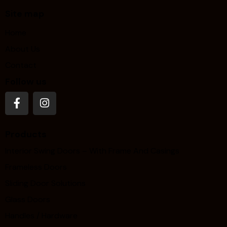
Site map
Home
About Us
Contact
Follow us
Products
Interior Swing Doors – With Frame And Casings
Frameless Doors
Sliding Door Solutions
Glass Doors
Handles / Hardware