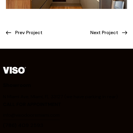
Prev Project
Next Project
Showroom
N Miami Ave, Miami, FL 33127 (we have parking in rear)
CALL FOR APPOINTMENT
info@visodoorsmiami.com
(786) 409 2593