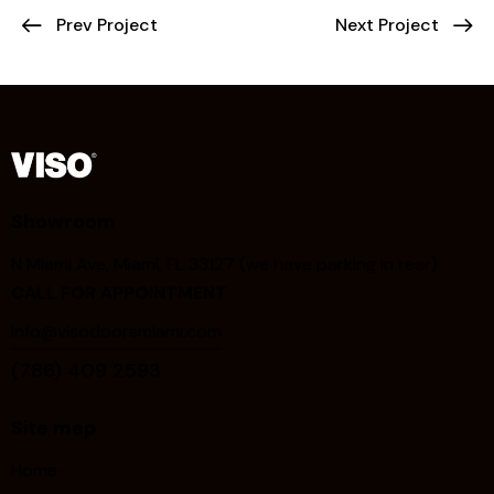
Prev Project
Next Project
Showroom
N Miami Ave, Miami, FL 33127 (we have parking in rear)
CALL FOR APPOINTMENT
info@visodoorsmiami.com
(786) 409 2593
Site map
Home