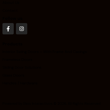
About Us
Contact
Follow us
Products
Interior Swing Doors – With Frame And Casings
Frameless Doors
Sliding Door Solutions
Glass Doors
Handles / Hardware
Powered by
Ekos Interactivos
© 2026. All Rights Reserved.