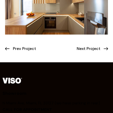
Prev Project
Next Project
Showroom
N Miami Ave, Miami, FL 33127 (we have parking in rear)
CALL FOR APPOINTMENT