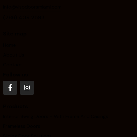
info@visodoorsmiami.com
(786) 409 2593
Site map
Home
About Us
Contact
Follow us
Products
Interior Swing Doors – With Frame And Casings
Frameless Doors
Sliding Door Solutions