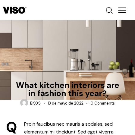
KITCHEN INTERIOR
What kitchen interiors are
in fashion this year?
EK0S
13 de mayo de 2022
0
Comments
Q
Proin faucibus nec mauris a sodales, sed
elementum mi tincidunt. Sed eget viverra