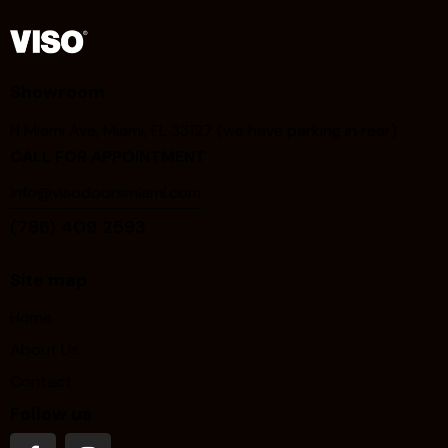
Showroom
N Miami Ave, Miami, FL 33127 (we have parking in rear)
CALL FOR APPOINTMENT
info@visodoorsmiami.com
(786) 409 2593
Site map
Home
About Us
Contact
Follow us